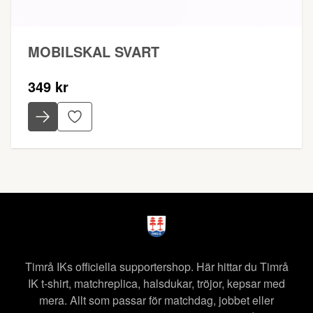
MOBILSKAL SVART
349 kr
Timrå IKs officiella supportershop. Här hittar du Timrå
IK t-shirt, matchreplica, halsdukar, tröjor, kepsar med
mera. Allt som passar för matchdag, jobbet eller