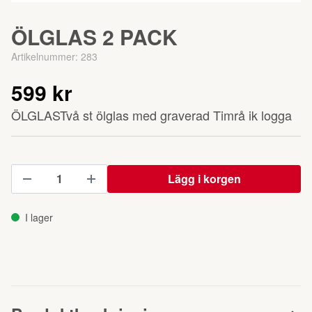
ÖLGLAS 2 PACK
Artikelnummer:
283
599 kr
ÖLGLASTvå st ölglas med graverad Timrå ik logga
Lägg i korgen
I lager