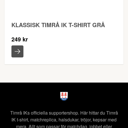
KLASSISK TIMRÅ IK T-SHIRT GRÅ
249 kr
Timrå IKs officiella supportershop. Här hittar du Timrå
IK t-shirt, matchreplica, halsdukar, tröjor, kepsar med
mera. Allt som passar för matchdag, jobbet eller