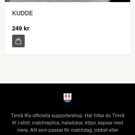
KUDDE
249 kr
Timrå IKs officiella supportershop. Här hittar du Timrå
IK t-shirt, matchreplica, halsdukar, tröjor, kepsar med
mera. Allt som passar för matchdag, jobbet eller