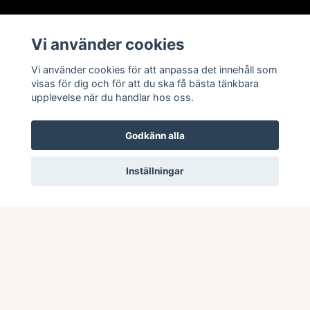
Läs mer
Vi använder cookies
Köpvillkor
Vi använder cookies för att anpassa det innehåll som
Kontakt
visas för dig och för att du ska få bästa tänkbara
upplevelse när du handlar hos oss.
Om oss
Integritetspolicy
Godkänn alla
Inställningar
© 2026 TIMRÅ IK SHOPEN
–
Powered by Quickbutik