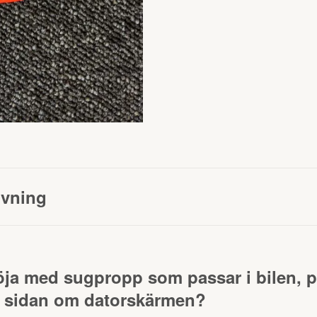
ivning
öja med sugpropp som passar i bilen, på
id sidan om datorskärmen?