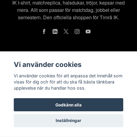
IK t-shirt, matchreplica, halsdukar, tröjor, kepsar med
mera. Allt som passar för matchdag, jobbet eller
semestern. Den officiella shoppen för Timrå IK.
Läs mer
Vi använder cookies
Köpvillkor
Vi använder cookies för att anpassa det innehåll som
Kontakt
visas för dig och för att du ska få bästa tänkbara
upplevelse när du handlar hos oss.
Om oss
Integritetspolicy
Godkänn alla
Inställningar