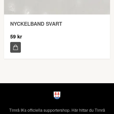
NYCKELBAND SVART
59 kr
Timrå IKs officiella supportershop. Här hittar du Timrå