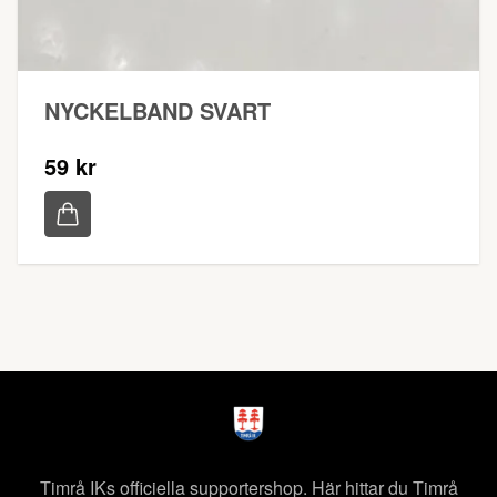
NYCKELBAND SVART
59 kr
Timrå IKs officiella supportershop. Här hittar du Timrå