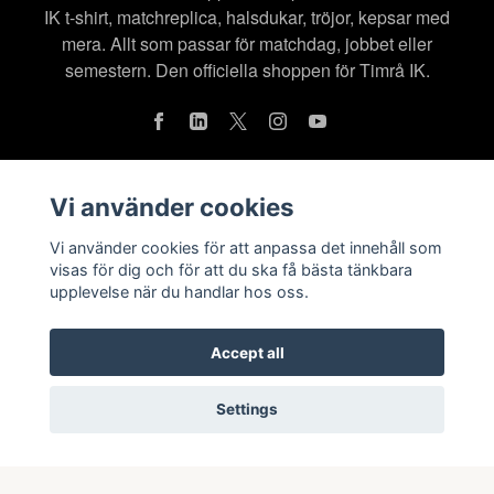
IK t-shirt, matchreplica, halsdukar, tröjor, kepsar med
mera. Allt som passar för matchdag, jobbet eller
semestern. Den officiella shoppen för Timrå IK.
Vi använder cookies
Läs mer
Vi använder cookies för att anpassa det innehåll som
Köpvillkor
visas för dig och för att du ska få bästa tänkbara
Kontakt
upplevelse när du handlar hos oss.
Om oss
Accept all
Integritetspolicy
Settings