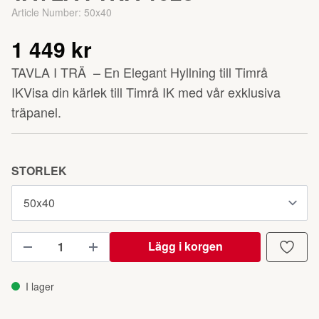
Article Number:
50x40
1 449 kr
TAVLA I TRÄ – En Elegant Hyllning till Timrå
IKVisa din kärlek till Timrå IK med vår exklusiva
träpanel.
STORLEK
Lägg i korgen
I lager