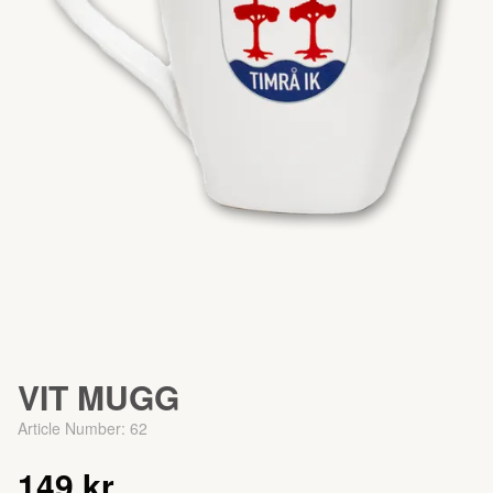
VIT MUGG
Article Number:
62
149 kr