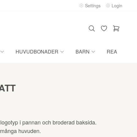
Settings
Login
HUVUDBONADER
BARN
REA
ATT
ogotyp i pannan och broderad baksida.
a många huvuden.