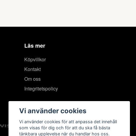
Läs mer
Köpvillkor
Kontakt
Om oss
Integritetspolicy
Vi använder cookies
Vi använder cookies för att anpassa det innehåll
som visas för dig och för att du ska få bästa
tänkbara upplevelse när du handlar hos oss.