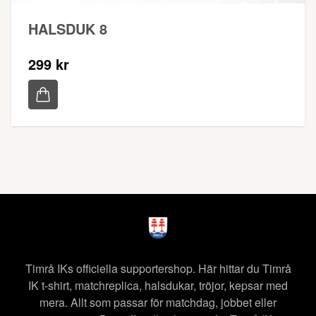
HALSDUK 8
299 kr
Timrå IKs officiella supportershop. Här hittar du Timrå
IK t-shirt, matchreplica, halsdukar, tröjor, kepsar med
mera. Allt som passar för matchdag, jobbet eller