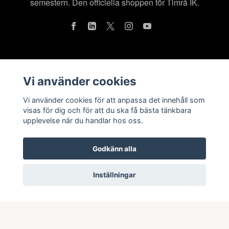
semestern. Den officiella shoppen för Timrå IK.
Läs mer
Vi använder cookies
Köpvillkor
Vi använder cookies för att anpassa det innehåll som
Kontakt
visas för dig och för att du ska få bästa tänkbara
upplevelse när du handlar hos oss.
Om oss
Integritetspolicy
Godkänn alla
Inställningar