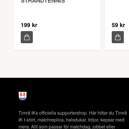
STRANDTENNIS
199 kr
59 kr
Timrå IKs officiella supportershop. Här hittar du Timrå
IK t-shirt, matchreplica, halsdukar, tröjor, kepsar med
mera. Allt som passar för matchdag, jobbet eller